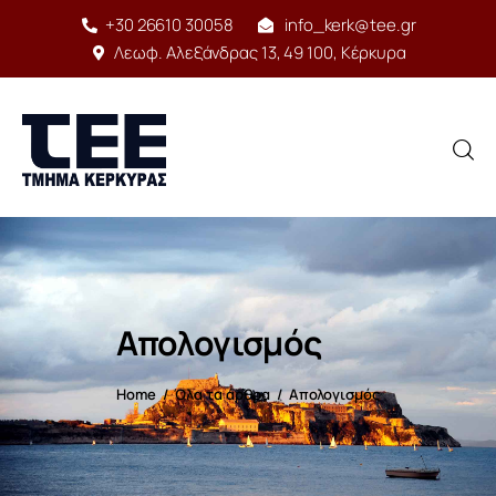
+30 26610 30058
info_kerk@tee.gr
Λεωφ. Αλεξάνδρας 13, 49 100, Κέρκυρα
Αρχική
Δομή
Απολογισμός
Έργο
Home
Όλα τα άρθρα
Απολογισμός
Υπηρεσίες
Δραστηριότητες