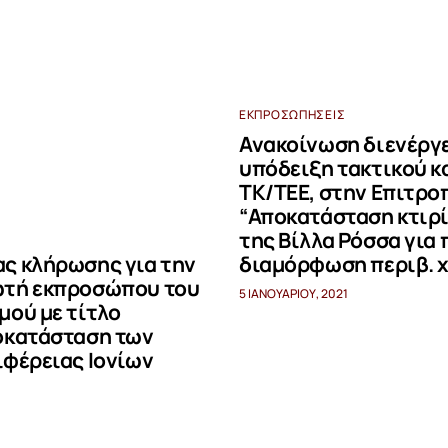
ΕΚΠΡΟΣΩΠΉΣΕΙΣ
Ανακοίνωση διενέργε
υπόδειξη τακτικού 
ΤΚ/ΤΕΕ, στην Επιτρο
“Αποκατάσταση κτιρί
της Βίλλα Ρόσσα για 
ας κλήρωσης για την
διαμόρφωση περιβ. 
ωτή εκπροσώπου του
5 ΙΑΝΟΥΑΡΊΟΥ, 2021
μού με τίτλο
ποκατάσταση των
ιφέρειας Ιονίων