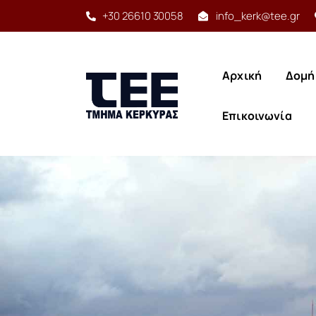
+30 26610 30058
info_kerk@tee.gr
Αρχική
Δομή
Αρχική
Δομή
Έργο
Επικοινωνία
Υπηρεσίες
Δραστηριότητες
Αρχική
Δομή
Προγράμματα
Επικοινωνία
Χρήσιμα
Επικοινωνία