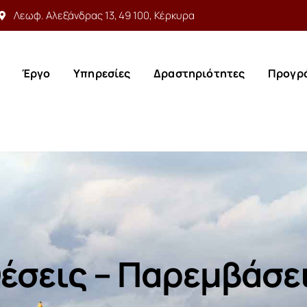
Λεωφ. Αλεξάνδρας 13, 49 100, Κέρκυρα
Έργο
Υπηρεσίες
Δραστηριότητες
Προγρ
Έργο
Υπηρεσίες
Δραστηριότητες
Προγρ
έσεις – Παρεμβάσε