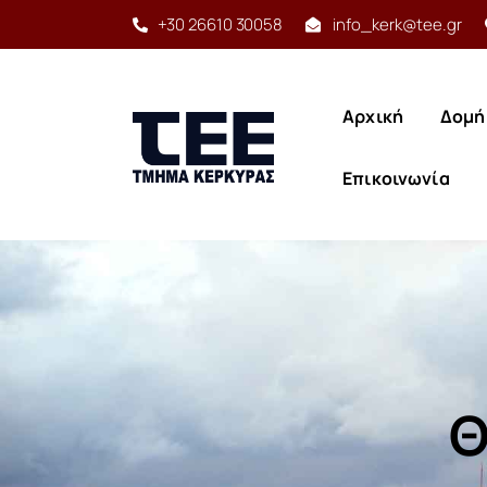
+30 26610 30058
info_kerk@tee.gr
Αρχική
Δομή
Αρχική
Δομή
Έργο
Επικοινωνία
Υπηρεσίες
Δραστηριότητες
Αρχική
Δομή
Προγράμματα
Επικοινωνία
Χρήσιμα
Επικοινωνία
Θ