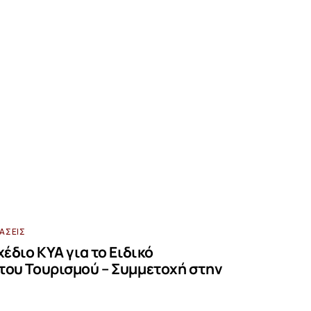
ΒΆΣΕΙΣ
χέδιο ΚΥΑ για το Ειδικό
του Τουρισμού – Συμμετοχή στην