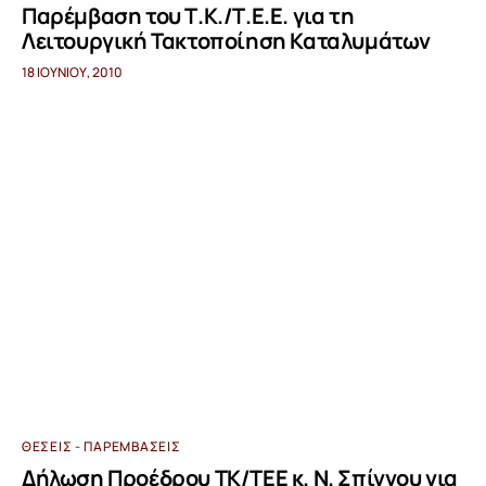
Παρέμβαση του Τ.Κ./Τ.Ε.Ε. για τη
Λειτουργική Τακτοποίηση Καταλυμάτων
18 ΙΟΥΝΊΟΥ, 2010
ΘΈΣΕΙΣ - ΠΑΡΕΜΒΆΣΕΙΣ
Δήλωση Προέδρου ΤΚ/ΤΕΕ κ. Ν. Σπίγγου για