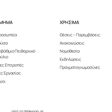
ΤΜΗΜΑ
ΧΡΗΣΙΜΑ
ροσωπεία
Θέσεις – Παρεμβάσεις
ούσα
Ανακοινώσεις
βάθμιο Πειθαρχικό
Νομοθεσία
ύλιο
Εκδηλώσεις
ες Επιτροπές
Πραγματογνωμοσύνες
ς Εργασίας
γοι
ελίδας
από τη Wdesign.gr