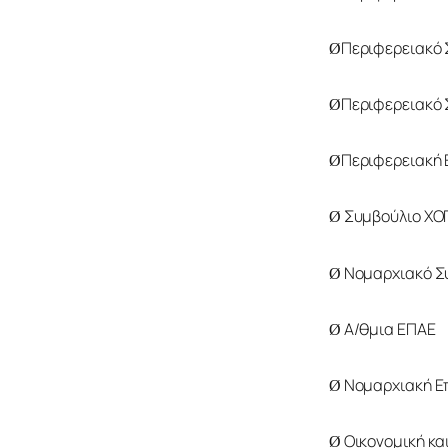
Περιφερειακό 
Ø
Περιφερειακό 
Ø
Περιφερειακή 
Ø
 Συμβούλιο ΧΟ
Ø
 Νομαρχιακό Σ
Ø
 Α/θμια ΕΠΑΕ 
Ø
 Νομαρχιακή Ε
Ø
 Οικονομική κα
Ø