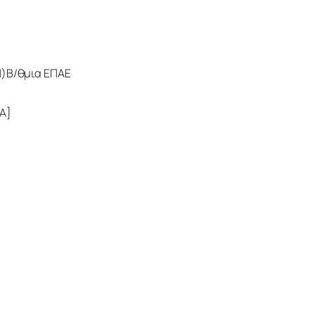
Π)Β/θμια ΕΠΑΕ 
Α] 