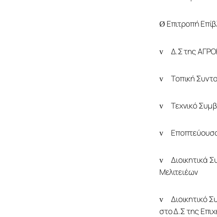
 Επιτροπή Επί
Ø
	Δ.Σ της ΑΓΡ
v
	Τοπική Συντ
v
	Τεχνικό Συμ
v
	Εποπτεύουσ
v
	Διοικητικά Συμβούλια των ΔΕΥΑ των Δήμων Κερκυραίων, Λευκιμμαίων, Κασσωπαίων, 
v
Μελιτειέων 
	Διοικητικό Συμβούλιο της Αναπτυξιακής Επιχείρησης του Δήμου Κερκυραίων [ΑΝΕΔΚ] και 
v
στο Δ.Σ της Επι