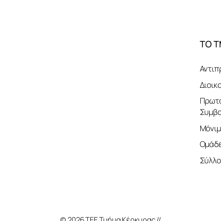
ΤΟ 
Αντιπ
Διοικ
Πρωτο
Συμβο
Μόνιμ
Ομάδε
Σύλλο
© 2026 ΤΕΕ Τμήμα Κέρκυρας //
Κατασκευή Ιστοσ