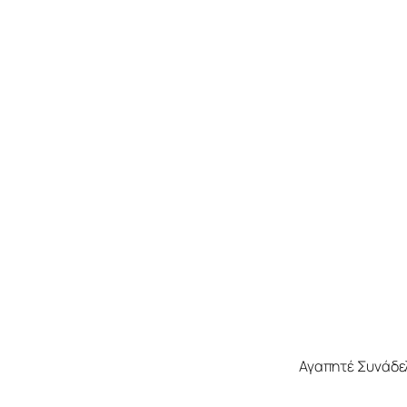
Αγαπητέ Συνάδε