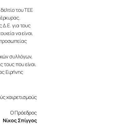
δελτίο του ΤΕΕ 
Κέρκυρας.
Δ.Ε. για τους 
ιχεία να είναι 
ιπροσωπείας 
ικών συλλόγων, 
 τους που είναι 
ς Ειρήνης 
ρετισμούς
Ο Πρόεδρος
Νίκος Σπίγγος