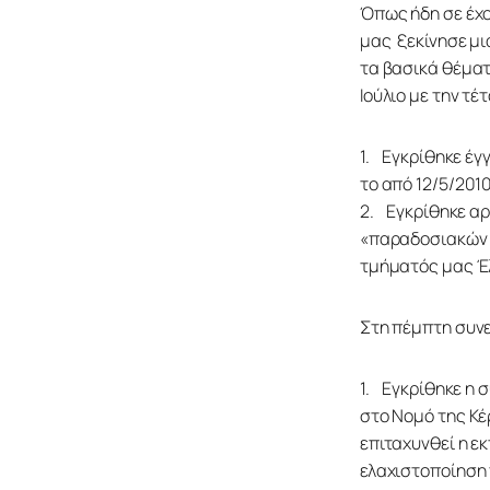
Όπως ήδη σε έχο
μας  ξεκίνησε μ
τα βασικά θέματα
Ιούλιο με την τ
1.    Εγκρίθηκε
το από 12/5/201
2.    Εγκρίθηκε 
«παραδοσιακών τ
τμήματός μας Έ
Στη πέμπτη συνε
1.    Εγκρίθηκε
στο Νομό της Κέ
επιταχυνθεί η ε
ελαχιστοποίηση 