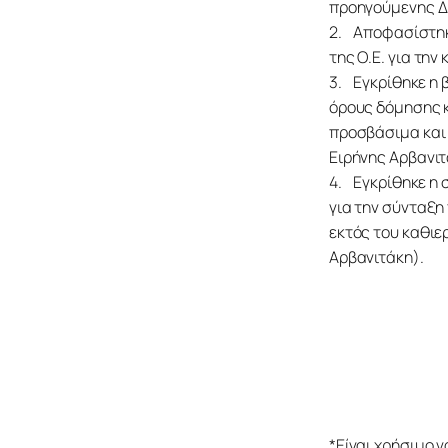
προηγούμενης Δ.
2.    Αποφασίστη
της Ο.Ε. για τη
3.    Εγκρίθηκε 
όρους δόμησης κα
προσβάσιμα και 
Ειρήνης Αρβανιτ
4.    Εγκρίθηκε
για την σύνταξη
εκτός του καθι
Αρβανιτάκη).
*Είναι χρήσιμο ν