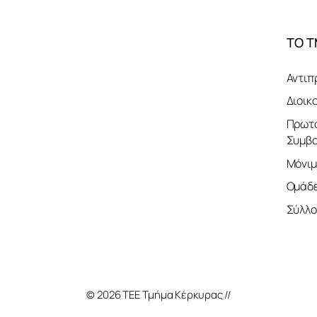
ΤΟ 
Αντιπ
Διοικ
Πρωτο
Συμβο
Μόνιμ
Ομάδε
Σύλλο
© 2026 ΤΕΕ Τμήμα Κέρκυρας //
Κατασκευή Ιστοσ