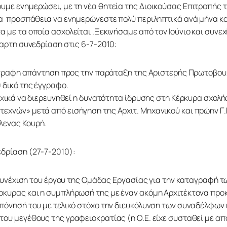
υμε ενημερώσει, με τη νέα θητεία της Διοικούσας Επιτροπής 
ια  προσπάθεια να ενημερώνεστε πολύ περιληπτικά ανά μήνα και
 με τα οποία ασχολείται .Ξεκινήσαμε από τον Ιούνιο και συνεχί
έταρτη συνεδρίαση στις 6-7-2010:
 έγγραφη απάντηση προς την παράταξη της Αριστερής Πρωτοβουλ
0 δικό της έγγραφο.
αρχικά να διερευνηθεί η δυνατότητα ίδρυσης στη Κέρκυρα σχολή
εχνών» μετά από εισήγηση της Αρχιτ. Μηχανικού και πρώην Γ.Γ.
λενας Κουρή.
δρίαση (27-7-2010):
 η συνέχιση του έργου της Ομάδας Εργασίας για την καταγραφή 
ρκυρας και η συμπλήρωσή της με έναν ακόμη Αρχιτέκτονα προκ
κπόνησή του με τελικό στόχο την διευκόλυνση των συναδέλφων κ
του μεγέθους της γραφειοκρατίας (η Ο.Ε. είχε συσταθεί με α