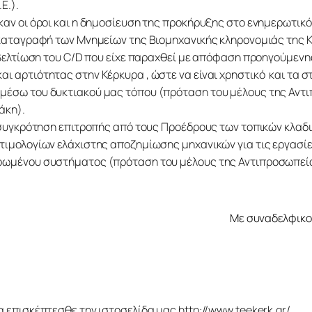
Ε.).
καν οι όροι και η δημοσίευση της προκήρυξης στο ενημερωτικό 
ν καταγραφή των Μνημείων της Βιομηχανικής κληρονομιάς της 
η βελτίωση του C/D που είχε παραχθεί με απόφαση προηγούμενης 
ι αρτιότητας στην Κέρκυρα , ώστε να είναι χρηστικό  και τα στο
μέσω του δυκτιακού μας τόπου (πρόταση του μέλους της Αντ
άκη).
 η συγκρότηση επιτροπής από τους Προέδρους των τοπικών κλαδ
 τιμολογίων ελάχιστης αποζημίωσης μηχανικών για τις εργασίες
ερωμένου συστήματος (πρόταση του μέλους της Αντιπροσωπεία
Με συναδελφικούς χαι
α επισκέπτεσθε την ιστοσελίδα μας http://www.teekerk.gr/