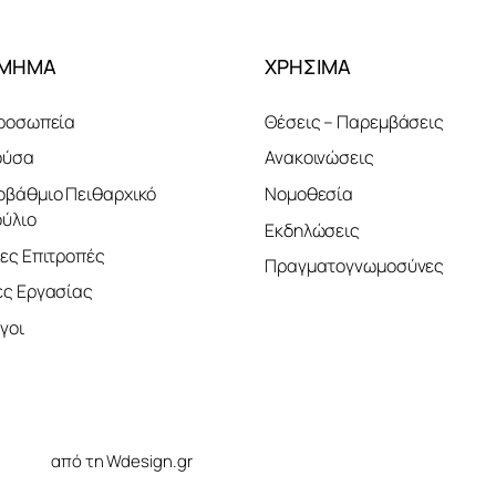
ΤΜΗΜΑ
ΧΡΗΣΙΜΑ
ροσωπεία
Θέσεις – Παρεμβάσεις
ούσα
Ανακοινώσεις
βάθμιο Πειθαρχικό
Νομοθεσία
ύλιο
Εκδηλώσεις
ες Επιτροπές
Πραγματογνωμοσύνες
ς Εργασίας
γοι
ελίδας
από τη Wdesign.gr