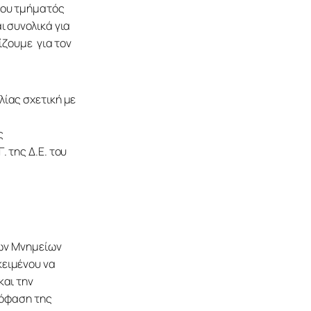
του τμήματός 
 συνολικά για 
ζουμε  για τον 
ίας σχετική με 
ς 
 της Δ.Ε. του 
των Μνημείων 
ειμένου να 
αι την 
πόφαση της 