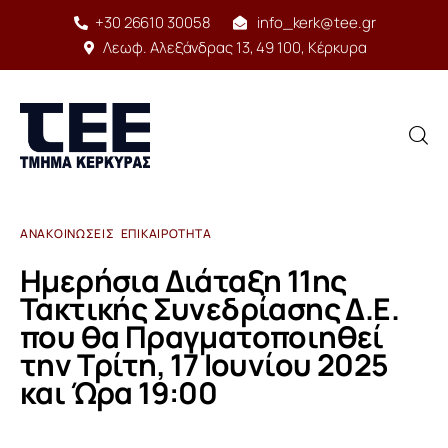
+30 26610 30058
info_kerk@tee.gr
Λεωφ. Αλεξάνδρας 13, 49 100, Κέρκυρα
ΑΝΑΚΟΙΝΏΣΕΙΣ
ΕΠΙΚΑΙΡΌΤΗΤΑ
Αρχική
Ημερήσια Διάταξη 11ης
Δομή
Τακτικής Συνεδρίασης Δ.Ε.
που θα Πραγματοποιηθεί
Έργο
την Τρίτη, 17 Ιουνίου 2025
και Ώρα 19:00
Υπηρεσίες
Δραστηριότητες