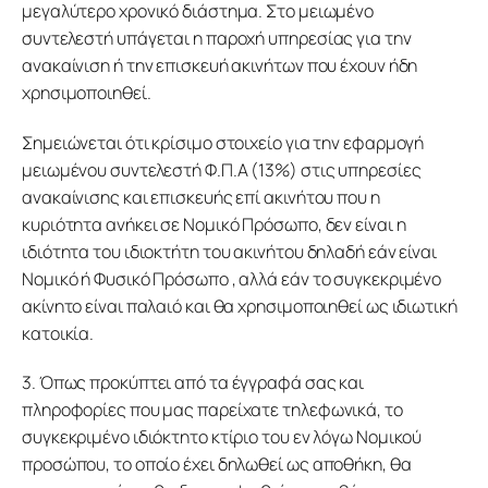
μεγαλύτερο χρονικό διάστημα. Στο μειωμένο 
συντελεστή υπάγεται η παροχή υπηρεσίας για την 
ανακαίνιση ή την επισκευή ακινήτων που έχουν ήδη 
χρησιμοποιηθεί.
Σημειώνεται ότι κρίσιμο στοιχείο για την εφαρμογή 
μειωμένου συντελεστή Φ.Π.Α (13%) στις υπηρεσίες 
ανακαίνισης και επισκευής επί ακινήτου που η 
κυριότητα ανήκει σε Νομικό Πρόσωπο, δεν είναι η 
ιδιότητα του ιδιοκτήτη του ακινήτου δηλαδή εάν είναι 
Νομικό ή Φυσικό Πρόσωπο , αλλά εάν το συγκεκριμένο 
ακίνητο είναι παλαιό και θα χρησιμοποιηθεί ως ιδιωτική 
κατοικία.
3. Όπως προκύπτει από τα έγγραφά σας και 
πληροφορίες που μας παρείχατε τηλεφωνικά, το 
συγκεκριμένο ιδιόκτητο κτίριο του εν λόγω Νομικού 
προσώπου, το οποίο έχει δηλωθεί ως αποθήκη, θα 