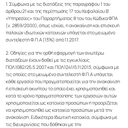
1. Σύμφωνα με τις διατάξεις της παραγράφου 1 του 
άρθρου 21 και της περίπτωσης 17 του Κεφαλαίου Β’ 
«Υπηρεσίες» του Παραρτήματος ΙΙΙ του του Κώδικα ΦΠΑ 
(ν. 2859/2000), όπως ισχύει, η ανακαίνιση και επισκευή 
παλαιών ιδιωτικών κατοικιών υπάγεται στο μειωμένο 
συντελεστή Φ.Π.Α (13%) από 1.1.2017.
2. Οδηγίες για την ορθή εφαρμογή των ανωτέρω 
διατάξεων έχουν δοθεί με τις εγκυκλίους 
ΠΟΛ.1082/25.5.2007 και ΠΟΛ.1241/5.11.2013, σύμφωνα με 
τις οποίες στο μειωμένο συντελεστή Φ.Π.Α υπάγεται 
κάθε εργασία που πραγματοποιείται για την ανακαίνιση 
ή επισκευή ακινήτου το οποίο έχει χρησιμοποιηθεί και 
κατά το χρόνο πραγματοποίησης των εργασιών αυτών 
χρησιμοποιείται ως κατοικία προσώπων ή προορίζεται 
να χρησιμοποιηθεί ως κατοικία προσώπων μετά την 
ανακαίνιση. Ειδικότερα Ιδιωτική κατοικία, σύμφωνα με 
τις διευκρινίσεις που δόθηκαν με την 