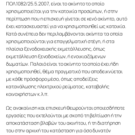
ΠΟΛ.1082/25.5.2007, είναι το ακίνητο το οποίο 
χρησιμοποιείται για την κατοικία προσώπων, ή στην 
περίπτωση που η επισκευή γίνεται σε κενό ακίνητο, αυτό 
έχει κατασκευαστεί για να χρησιμοποιηθεί ως κατοικία. 
Κατά συνέπεια δεν περιλαμβάνονται ακίνητα τα οποία 
χρησιμοποιούνται για επαγγελματική στέγη, ή στα 
πλαίσια ξενοδοχειακής εκμετάλλευσης, όπως 
εκμετάλλευση ξενοδοχείων, ή ενοικιαζόμενων 
δωματίων. Παλαιό είναι το ακίνητο το οποίο έχει ήδη 
χρησιμοποιηθεί, θέμα πραγματικό που αποδεικνύεται 
με κάθε πρόσφορο μέσο, όπως αποδείξεις 
κατανάλωσης ηλεκτρικού ρεύματος, καταβολής 
κοινοχρήστων κ.λ.π.
Ως ανακαίνιση και επισκευή θεωρούνται οποιεσδήποτε 
εργασίες που εκτελούνται με σκοπό τη βελτίωση ή την 
αποκατάσταση βλαβών του ακινήτου, ή τη διατήρηση 
του στην αρχική του κατάσταση για όσο δυνατόν 