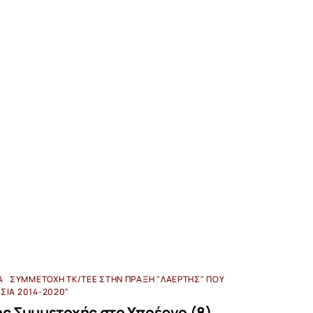
Α
ΣΥΜΜΕΤΟΧΉ ΤΚ/ΤΕΕ ΣΤΗΝ ΠΡΆΞΗ "ΛΑΕΡΤΗΣ" ΠΟΥ
ΗΣΙΆ 2014-2020"
ς Συμμετοχής στο Υποέργο (8)