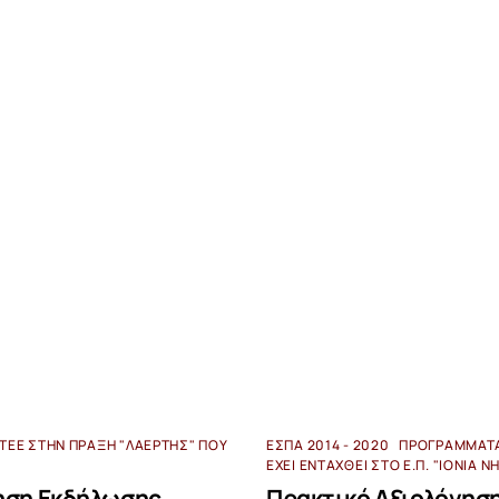
ΤΕΕ ΣΤΗΝ ΠΡΆΞΗ "ΛΑΕΡΤΗΣ" ΠΟΥ
ΕΣΠΑ 2014 - 2020
ΠΡΟΓΡΆΜΜΑΤ
ΈΧΕΙ ΕΝΤΑΧΘΕΊ ΣΤΟ Ε.Π. "ΙΌΝΙΑ Ν
ηση Εκδήλωσης
Πρακτικό Αξιολόγηση