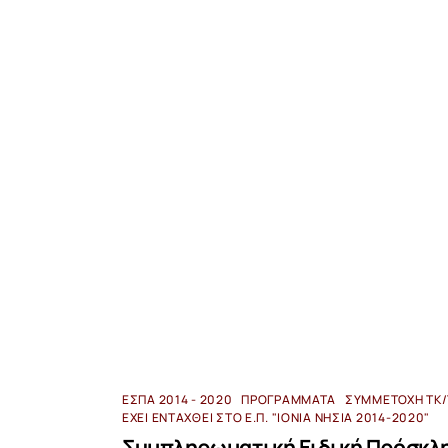
ΕΣΠΑ 2014 - 2020
ΠΡΟΓΡΆΜΜΑΤΑ
ΣΥΜΜΕΤΟΧΉ ΤΚ/
ΈΧΕΙ ΕΝΤΑΧΘΕΊ ΣΤΟ Ε.Π. "ΙΌΝΙΑ ΝΗΣΙΆ 2014-2020"
Συμπληρωματική Ειδική Πρόσκλ