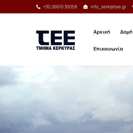
+30 26610 30058
info_kerk@tee.gr
Αρχική
Δομή
Αρχική
Δομή
Έργο
Επικοινωνία
Υπηρεσίες
Δραστηριότητες
Αρχική
Δομή
Προγράμματα
Επικοινωνία
Χρήσιμα
Επικοινωνία