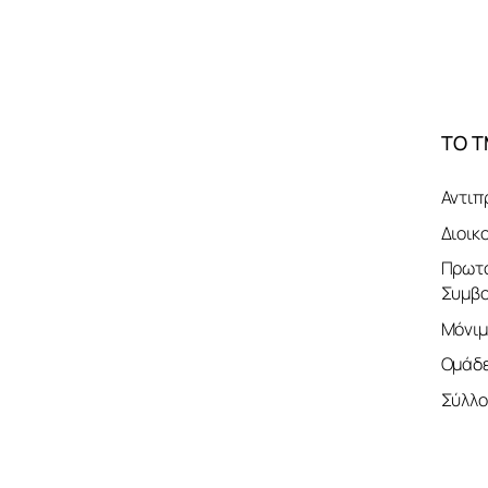
ΤΟ 
Αντιπ
Διοικ
Πρωτο
Συμβο
Μόνιμ
Ομάδε
Σύλλο