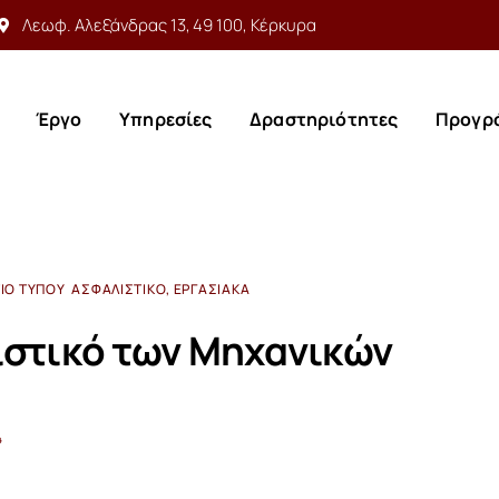
Λεωφ. Αλεξάνδρας 13, 49 100, Κέρκυρα
Έργο
Υπηρεσίες
Δραστηριότητες
Προγρ
Έργο
Υπηρεσίες
Δραστηριότητες
Προγρ
ΊΟ ΤΎΠΟΥ
ΑΣΦΑΛΙΣΤΙΚΌ, ΕΡΓΑΣΙΑΚΆ
στικό των Μηχανικών
4