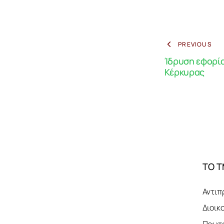
PREVIOUS
Ίδρυση εφορί
Κέρκυρας
ΤΟ 
Αντιπ
Διοικ
Πρωτο