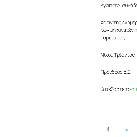
Αγαπητοί συνάδ
Χάριν της ενημέ
των μηχανικών, 
ταμείο μας.
Νίκος Τρίαντος
Πρόεδρος Δ.Ε.
Κατεβάστε το 
συ