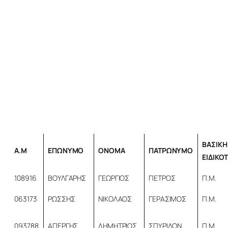
Προγράμματα
Χρήσιμα
Επικοινωνία
ΒΑΣΙΚΗ
Α.Μ
ΕΠΩΝΥΜΟ
ΟΝΟΜΑ
ΠΑΤΡΩΝΥΜΟ
ΕΙΔΙΚΟ
108916
ΒΟΥΛΓΑΡΗΣ
ΓΕΩΡΓΙΟΣ
ΠΕΤΡΟΣ
Π.Μ.
063173
ΡΩΣΣΗΣ
ΝΙΚΟΛΑΟΣ
ΓΕΡΑΣΙΜΟΣ
Π.Μ.
093788
ΑΠΕΡΓΗΣ
ΔΗΜΗΤΡΙΟΣ
ΣΠΥΡΙΔΩΝ
Π.Μ.