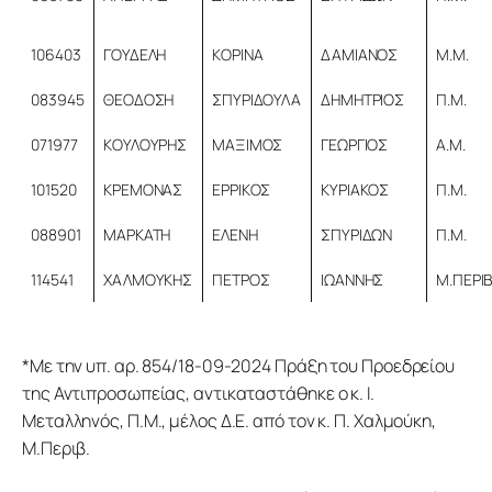
106403
ΓΟΥΔΕΛΗ
ΚΟΡΙΝΑ
ΔΑΜΙΑΝΟΣ
Μ.Μ.
083945
ΘΕΟΔΟΣΗ
ΣΠΥΡΙΔΟΥΛΑ
ΔΗΜΗΤΡΙΟΣ
Π.Μ.
071977
ΚΟΥΛΟΥΡΗΣ
ΜΑΞΙΜΟΣ
ΓΕΩΡΓΙΟΣ
Α.Μ.
101520
ΚΡΕΜΟΝΑΣ
ΕΡΡΙΚΟΣ
ΚΥΡΙΑΚΟΣ
Π.Μ.
088901
ΜΑΡΚΑΤΗ
ΕΛΕΝΗ
ΣΠΥΡΙΔΩΝ
Π.Μ.
114541
ΧΑΛΜΟΥΚΗΣ
ΠΕΤΡΟΣ
ΙΩΑΝΝΗΣ
Μ.ΠΕΡΙΒ
*Με την υπ. αρ. 854/18-09-2024 Πράξη του Προεδρείου 
της Αντιπροσωπείας, αντικαταστάθηκε ο κ. Ι. 
Μεταλληνός, Π.Μ., μέλος Δ.Ε. από τον κ. Π. Χαλμούκη, 
Μ.Περιβ.