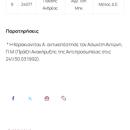
Πανδής
Αγρ. Τοπ.
9
24077
Μέλος Δ.Ε.
Ανδρέας
Μηχ.
Παρατηρήσεις
 * Η Κορακιανίτου Α. αντικατέστησε τον Ασωνίτη Αντώνη, 
Π.Μ (Πράξη Ανακήρυξης της Αντιπροσωπείας στις 
241/30.03.1992).