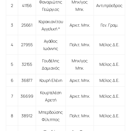
Φαναριώτης
Μηχ/γος
2
41156
Αντιπρόεδρος
Γεώργιος
Μηχ.
Κορακιανίτου
3
25661
Αρχιτ. Μηχ.
Γεν. Γραμ.
Αγγελική *
Αγάθος
4
27955
Πολιτ. Μηχ.
Μέλος Δ.Ε.
Ιωάννης
Γουδέλης
Μηχ/γος
5
32155
Μέλος Δ.Ε.
Δαμιανός
Μηχ.
6
36877
Κουρή Ελένη
Αρχιτ. Μηχ.
Μέλος Δ.Ε.
Κουρτελέση
7
36699
Αρχιτ. Μηχ.
Μέλος Δ.Ε.
Αρετή
Μπερδούσης
8
38912
Πολιτ. Μηχ.
Μέλος Δ.Ε.
Φίλιππος