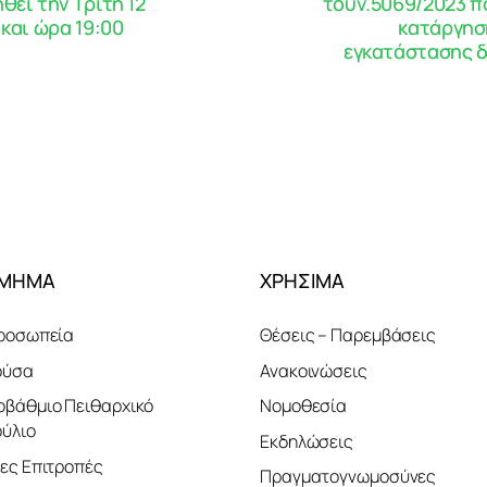
εί την Τρίτη 12
τουν.5069/2023 π
και ώρα 19:00
κατάργησ
εγκατάστασης δ
ΤΜΗΜΑ
ΧΡΗΣΙΜΑ
ροσωπεία
Θέσεις – Παρεμβάσεις
ούσα
Ανακοινώσεις
βάθμιο Πειθαρχικό
Νομοθεσία
ύλιο
Εκδηλώσεις
ες Επιτροπές
Πραγματογνωμοσύνες