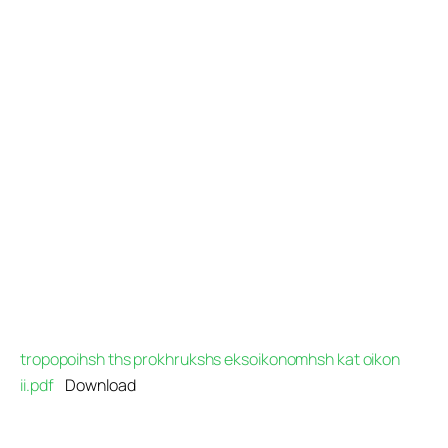
Προγράμματα
Χρήσιμα
Επικοινωνία
tropopoihsh ths prokhrukshs eksoikonomhsh kat oikon
ii.pdf
Download