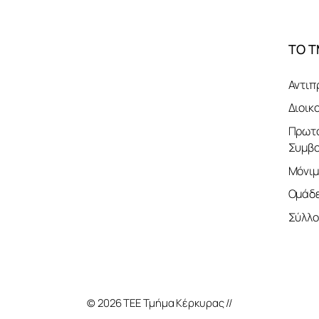
ΤΟ 
Αντιπ
Διοικ
Πρωτο
Συμβο
Μόνιμ
Ομάδε
Σύλλο
© 2026 ΤΕΕ Τμήμα Κέρκυρας //
Κατασκευή Ιστοσ