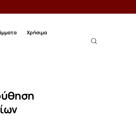
άμματα
Χρήσιμα
άμματα
Χρήσιμα
λούθηση
ρίων
.