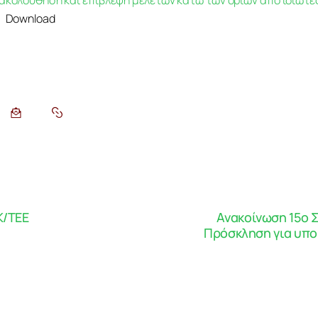
κολούθηση και επίβλεψη μελετών κάτω των ορίων από ιδιώτε
Download
Κ/ΤΕΕ
Ανακοίνωση 15o Σ
Πρόσκληση για υπο