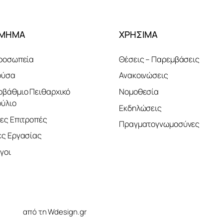
ΤΜΗΜΑ
ΧΡΗΣΙΜΑ
ροσωπεία
Θέσεις – Παρεμβάσεις
ούσα
Ανακοινώσεις
βάθμιο Πειθαρχικό
Νομοθεσία
ύλιο
Εκδηλώσεις
ες Επιτροπές
Πραγματογνωμοσύνες
ς Εργασίας
γοι
ελίδας
από τη Wdesign.gr