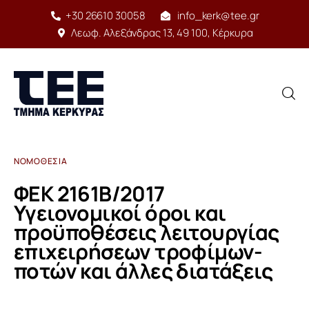
+30 26610 30058
info_kerk@tee.gr
Λεωφ. Αλεξάνδρας 13, 49 100, Κέρκυρα
ΝΟΜΟΘΕΣΊΑ
Αρχική
ΦΕΚ 2161Β/2017
Δομή
Υγειονομικοί όροι και
προϋποθέσεις λειτουργίας
Έργο
επιχειρήσεων τροφίμων-
ποτών και άλλες διατάξεις
Υπηρεσίες
Δραστηριότητες