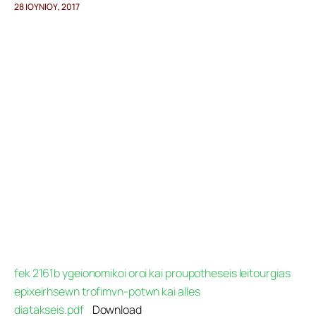
28 ΙΟΥΝΊΟΥ, 2017
Προγράμματα
Χρήσιμα
Επικοινωνία
fek 2161b ygeionomikoi oroi kai proupotheseis leitourgias
epixeirhsewn trofimvn-potwn kai alles
diatakseis.pdf
Download