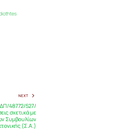
diothtes
NEXT
ΔΠ/48772/527/
εις σχετικά με
ων Συμβουλίων
τονικής (Σ.Α.)