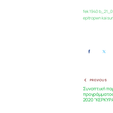
fek 1940 b_21_0
epitropwn kai su
PREVIOUS
Συνοπτική πα
προγράμματος
2020 “ΚΕΡΚΥΡ