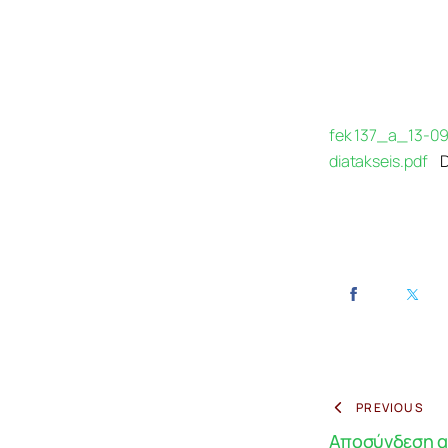
fek 137_a_13-09-
diatakseis.pdf
PREVIOUS
Αποσύνδεση α