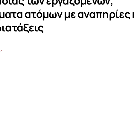
σίας των εργαζομένων,
ματα ατόμων με αναπηρίες 
διατάξεις
7