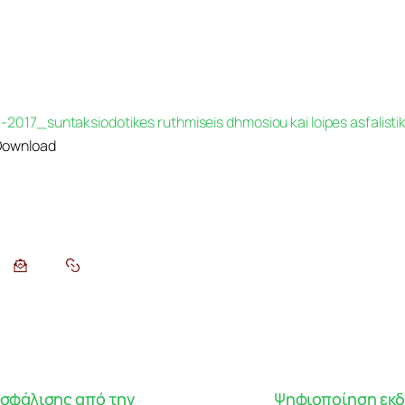
2017_suntaksiodotikes ruthmiseis dhmosiou kai loipes asfalisti
Download
σφάλισης από την
Ψηφιοποίηση εκδ