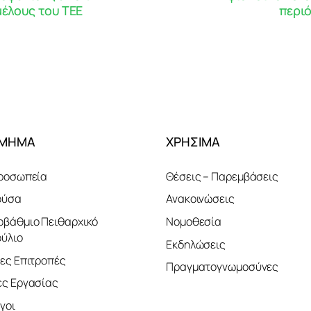
μέλους του ΤΕΕ
περιό
ΤΜΗΜΑ
ΧΡΗΣΙΜΑ
ροσωπεία
Θέσεις – Παρεμβάσεις
ούσα
Ανακοινώσεις
βάθμιο Πειθαρχικό
Νομοθεσία
ύλιο
Εκδηλώσεις
ες Επιτροπές
Πραγματογνωμοσύνες
ς Εργασίας
γοι