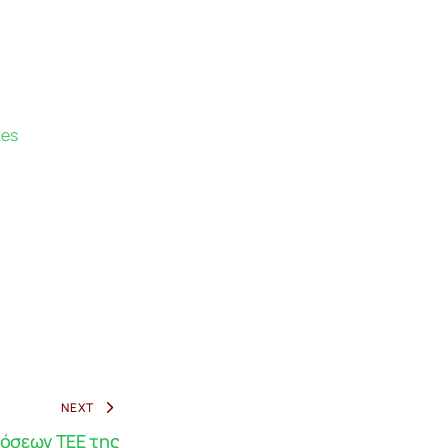
kes
NEXT
όσεων ΤΕΕ της