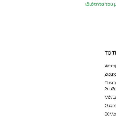
ιδιότητα του 
ΤΟ 
Αντιπ
Διοικ
Πρωτο
Συμβο
Μόνιμ
Ομάδε
Σύλλο