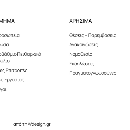
ΤΜΗΜΑ
ΧΡΗΣΙΜΑ
ροσωπεία
Θέσεις – Παρεμβάσεις
ούσα
Ανακοινώσεις
βάθμιο Πειθαρχικό
Νομοθεσία
ύλιο
Εκδηλώσεις
ες Επιτροπές
Πραγματογνωμοσύνες
ς Εργασίας
γοι
ελίδας
από τη Wdesign.gr