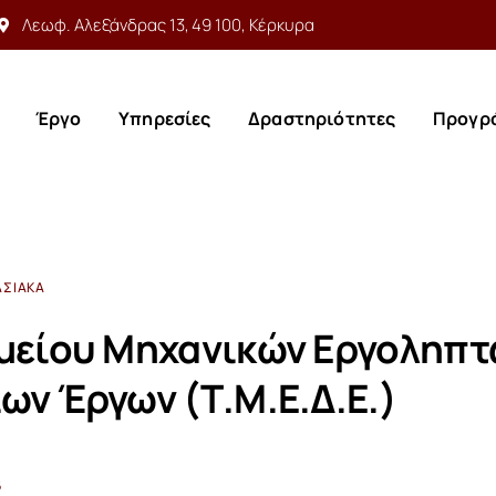
Λεωφ. Αλεξάνδρας 13, 49 100, Κέρκυρα
Έργο
Υπηρεσίες
Δραστηριότητες
Προγρ
Έργο
Υπηρεσίες
Δραστηριότητες
Προγρ
ΑΣΙΑΚΆ
μείου Μηχανικών Εργοληπτ
ων Έργων (Τ.Μ.Ε.Δ.Ε.)
6