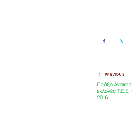
PREVIOUS
Πράξη Ανακήρ
εκλογές Τ.Ε.Ε
2016