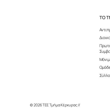
ΤΟ 
Αντιπ
Διοικ
Πρωτο
Συμβο
Μόνιμ
Ομάδε
Σύλλο
© 2026 ΤΕΕ Τμήμα Κέρκυρας //
Κατασκευή Ιστοσ