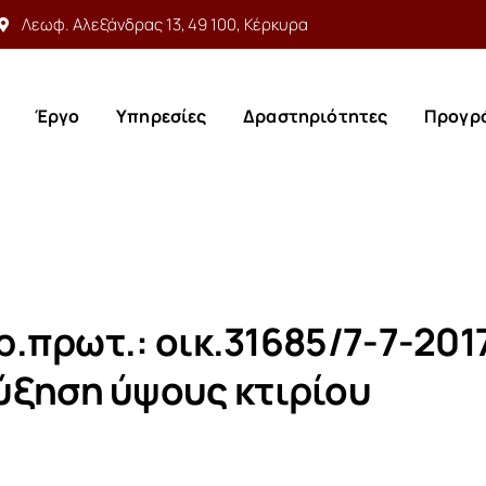
Λεωφ. Αλεξάνδρας 13, 49 100, Κέρκυρα
Έργο
Υπηρεσίες
Δραστηριότητες
Προγρ
Έργο
Υπηρεσίες
Δραστηριότητες
Προγρ
Αρ.πρωτ.: οικ.31685/7-7-201
ξηση ύψους κτιρίου