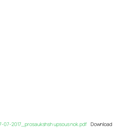
_07-07-2017_prosaukshsh upsous nok.pdf
Download