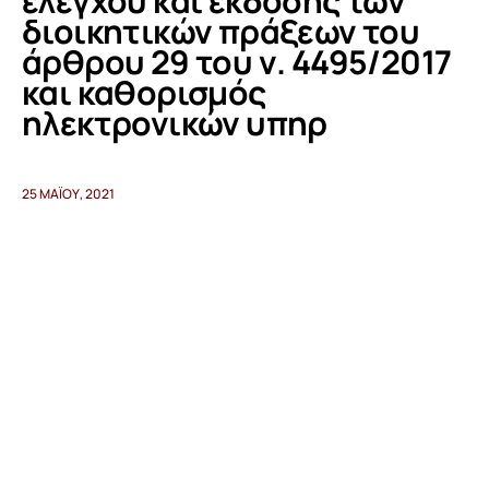
ελέγχου και έκδοσης των
διοικητικών πράξεων του
άρθρου 29 του ν. 4495/2017
Προγράμματα
και καθορισμός
Χρήσιμα
ηλεκτρονικών υπηρ
Επικοινωνία
25 ΜΑΪ́ΟΥ, 2021