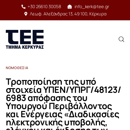
+30 26610 30058
info_kerk@tee.gr
Λεωφ. Αλεξάνδρας 13, 49 100, Κέρκυρα
ΝΟΜΟΘΕΣΊΑ
Αρχική
Τροποποίηση της υπό
Δομή
στοιχεία ΥΠΕΝ/ΥΠΡΓ/48123/
6983 απόφασης του
Έργο
Υπουργού Περιβάλλοντος
και Ενέργειας «Διαδικασίες
Υπηρεσίες
ηλεκτρονικής υποβολής,
Δραστηριότητες