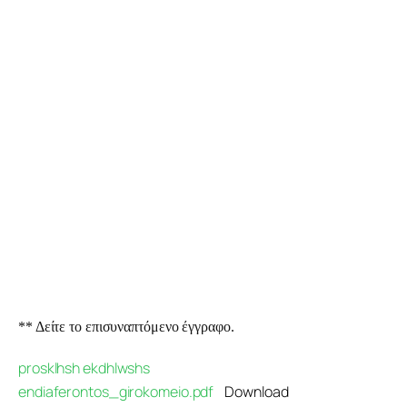
Προγράμματα
Χρήσιμα
Επικοινωνία
** Δείτε το επισυναπτόμενο έγγραφο.
prosklhsh ekdhlwshs
endiaferontos_girokomeio.pdf
Download