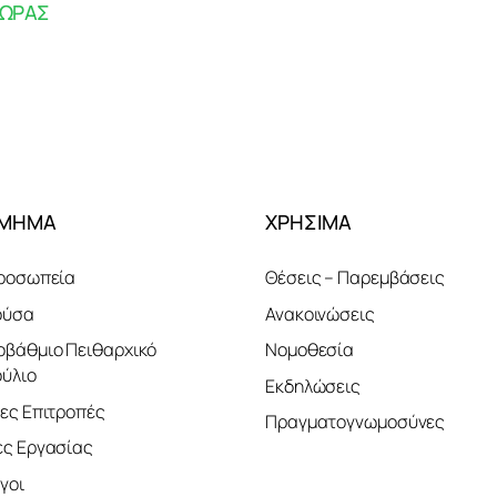
ΧΩΡΑΣ
ΤΜΗΜΑ
ΧΡΗΣΙΜΑ
ροσωπεία
Θέσεις – Παρεμβάσεις
ούσα
Ανακοινώσεις
βάθμιο Πειθαρχικό
Νομοθεσία
ύλιο
Εκδηλώσεις
ες Επιτροπές
Πραγματογνωμοσύνες
ς Εργασίας
γοι