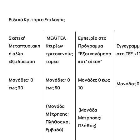
Ειδικά Κριτήρια Επιλογής
Σχετική
ΜΕΑ/ΠΕΑ
Εμπειρία στο
Μεταπτυχιακή
Κτιρίων
Πρόγραμμα
Εγγεγραμμ
ή άλλη
τριτογενούς
“Εξοικονόμηση
στο ΤΕΕ <1
εξειδίκευση
τομέα
κατ’ οίκον”
Μονάδες: 0
Μονάδες: 0
Μονάδες 0 έως
Μονάδες 0 
έως 30
έως 50
10
(Μονάδα
(Μονάδα
Μέτρησης:
Μέτρησης:
Πλήθος και
Πλήθος)
Εμβαδό)