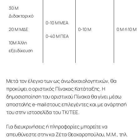
30 Μ
Διδακτορικό
0-10 Μ ΜΕΑ
0-10 Μ
0 Μ ή 10 Μ
20 Μ ΜΔΕ
0-40 Μ ΠΕΑ
10Μ Άλλη
εξειδίκευση
Μετά τον έλεγχο των ως άνω δικαιολογητικών, θα 
προκύψει ο οριστικός Πίνακας Κατάταξης. Η 
δημοσιοποίηση του οριστικού Πίνακα θα γίνει μέσω 
αποστολής e-mail στους επιλεγέντες και με ανάρτησή 
του στην ιστοσελίδα του ΤΚ/ΤΕΕ.
Για διευκρινήσεις ή πληροφορίες μπορείτε να 
απευθύνεστε στην κα Ζέτα Θεοχαροπούλου, Μ.Μ., τηλ. 