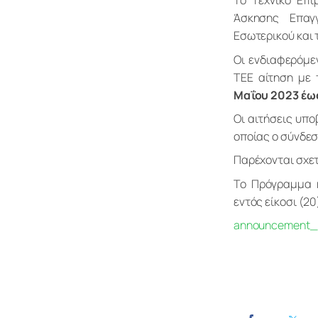
Το Τεχνικό Επι
Άσκησης Επαγ
Εσωτερικού και 
Οι ενδιαφερόμε
ΤΕΕ αίτηση με 
Μαΐου 2023 έω
Οι αιτήσεις υπο
οποίας ο σύνδεσ
Παρέχονται σχετ
Το Πρόγραμμα κ
εντός είκοσι (2
announcement_