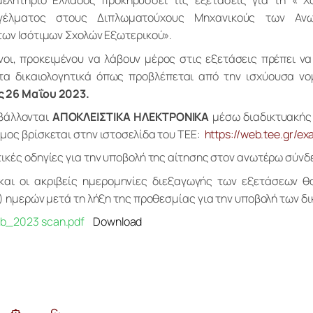
μελητήριο Ελλάδος προκηρύσσει τις εξετάσεις για τη « Χ
γέλματος στους Διπλωματούχους Μηχανικούς των Ανω
των Ισότιμων Σχολών Εξωτερικού».
νοι, προκειμένου να λάβουν μέρος στις εξετάσεις πρέπει να
τα δικαιολογητικά όπως προβλέπεται από την ισχύουσα νο
ς 26 Μαΐου 2023.
βάλλονται 
ΑΠΟΚΛΕΙΣΤΙΚΑ ΗΛΕΚΤΡΟΝΙΚΑ
 μέσω διαδικτυακής
μος βρίσκεται στην ιστοσελίδα του ΤΕΕ:  
https://web.tee.gr/ex
ικές οδηγίες για την υποβολή της αίτησης στον ανωτέρω σύνδ
αι οι ακριβείς ημερομηνίες διεξαγωγής των εξετάσεων θ
0) ημερών μετά τη λήξη της προθεσμίας για την υποβολή των δι
b_2023 scan.pdf
Download