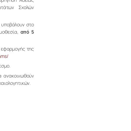
ορήγηση Άδειας 
τάτων Σχολών 
 υποβάλουν στο 
μοθεσία, 
από 5 
 εφαρμογής της 
ams/
εσμο.
α ανακοινωθούν 
καιολογητικών.