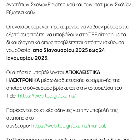
Ανωτάτων Σχολών Εσωτερικού και των Ισότιμων Σχολών 
Εξωτερικού».
Οι ενδιαφερόμενοι, προκειμένου να λάβουν μέρος στις 
εξετάσεις πρέπει να υποβάλουν στο ΤΕΕ αίτηση με τα 
δικαιολογητικά όπως προβλέπεται από την ισχύουσα 
νομοθεσία, 
από 3 Ιανουαρίου 2025 έως 24 
Ιανουαρίου 2025.
Οι αιτήσεις υποβάλλονται 
ΑΠΟΚΛΕΙΣΤΙΚΑ 
ΗΛΕΚΤΡΟΝΙΚΑ
 μέσω διαδικτυακής εφαρμογής της 
οποίας ο σύνδεσμος βρίσκεται στην ιστοσελίδα του 
ΤΕΕ:  
https://web.tee.gr/exams/
Παρέχονται σχετικές οδηγίες για την υποβολή της 
αίτησης στο 
σύνδεσμο: 
https://web.tee.gr/exams/manual
.
Το Πρόγραμμα και οι ακριβείς ημερομηνίες διεξαγωγής 