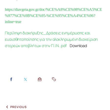
https://diavgeia.gov.gr/doc/%CE%A8%CE%98%CE%A5%CE
%977%CE%9B%CE%95-%CE%95%CE%A4%CE%96?
inline=true
Περίληψη διακήρυξης_Δράσεις ενημέρωσης και
ευαισθητοποίησης για την ολοκληρωμένη διαχείριση
στερεών αποβλήτων στην Π.Ι.Ν..pdf
Download
PREVIOUS