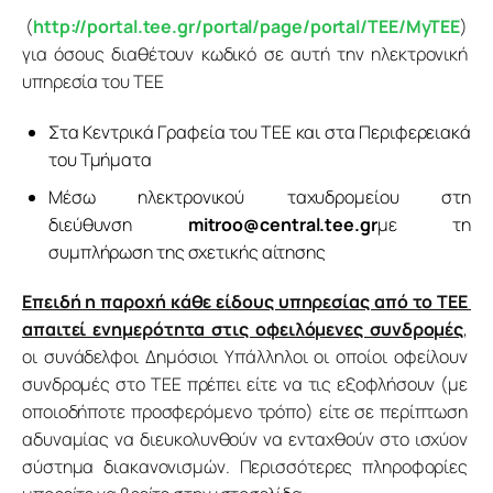
 (
http://portal.tee.gr/portal/page/portal/TEE/MyTEE
) 
για όσους διαθέτουν κωδικό σε αυτή την ηλεκτρονική 
υπηρεσία του ΤΕΕ
Στα Κεντρικά Γραφεία του ΤΕΕ και στα Περιφερειακά
του Τμήματα
Μέσω ηλεκτρονικού ταχυδρομείου στη
διεύθυνση
mitroo@central.tee.gr
με τη
συμπλήρωση της σχετικής αίτησης
Επειδή η παροχή κάθε είδους υπηρεσίας από το ΤΕΕ 
απαιτεί ενημερότητα στις οφειλόμενες συνδρομές
, 
οι συνάδελφοι Δημόσιοι Υπάλληλοι οι οποίοι οφείλουν 
συνδρομές στο ΤΕΕ πρέπει είτε να τις εξοφλήσουν (με 
οποιοδήποτε προσφερόμενο τρόπο) είτε σε περίπτωση 
αδυναμίας να διευκολυνθούν να ενταχθούν στο ισχύον 
σύστημα διακανονισμών. Περισσότερες πληροφορίες 