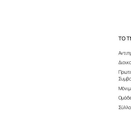
ΤΟ 
Αντιπ
Διοικ
Πρωτο
Συμβο
Μόνιμ
Ομάδε
Σύλλο