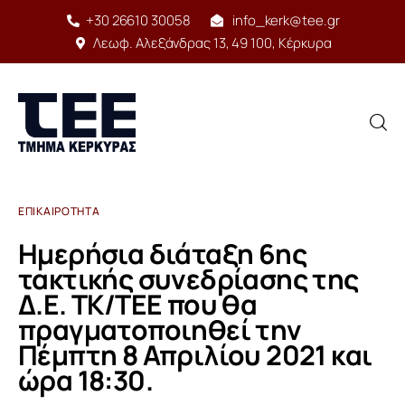
+30 26610 30058
info_kerk@tee.gr
Λεωφ. Αλεξάνδρας 13, 49 100, Κέρκυρα
ΕΠΙΚΑΙΡΌΤΗΤΑ
Αρχική
Ημερήσια διάταξη 6ης
Δομή
τακτικής συνεδρίασης της
Δ.Ε. ΤΚ/ΤΕΕ που θα
Έργο
πραγματοποιηθεί την
Πέμπτη 8 Απριλίου 2021 και
Υπηρεσίες
ώρα 18:30.
Δραστηριότητες