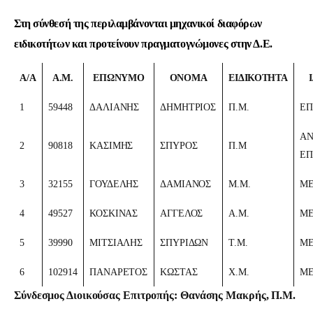
Στη σύνθεσή της περιλαμβάνονται μηχανικοί διαφόρων
ειδικοτήτων και προτείνουν πραγματογνώμονες στην Δ.Ε.
Α/A
Α.Μ.
ΕΠΩΝΥΜΟ
ΟΝΟΜΑ
ΕΙΔΙΚΟΤΗΤΑ
1
59448
ΔΑΛΙΑΝΗΣ
ΔΗΜΗΤΡΙΟΣ
Π.Μ.
ΕΠ
ΑΝ
2
90818
ΚΑΣΙΜΗΣ
ΣΠΥΡΟΣ
Π.Μ
ΕΠ
3
32155
ΓΟΥΔΕΛΗΣ
ΔΑΜΙΑΝΟΣ
Μ.Μ.
Μ
4
49527
ΚΟΣΚΙΝΑΣ
ΑΓΓΕΛΟΣ
Α.Μ.
Μ
5
39990
ΜΙΤΣΙΑΛΗΣ
ΣΠΥΡΙΔΩΝ
Τ.Μ.
Μ
6
102914
ΠΑΝΑΡΕΤΟΣ
ΚΩΣΤΑΣ
Χ.Μ.
Μ
Σύνδεσμος Διοικούσας Επιτροπής: Θανάσης Μακρής, Π.Μ.