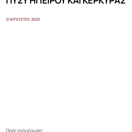
ΠΥΣΥ ΗΠΕΙΡΟΥ ΚΑΙ ΚΕΡΚΥΡΑΣ
Προγράμματα
21 ΑΥΓΟΎΣΤΟΥ, 2023
Χρήσιμα
Επικοινωνία
Προς ενημέρωση