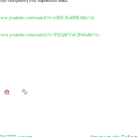
την εκδήλωση στα παρακάτω links.
//www.youtube.com/watch?v=yiIHCK408K0&t=3s
//www.youtube.com/watch?v=PZQ4FVsCBWo&t=1s
ΤΚ/ΤΕΕ για τη
Κανονισμός Έκδοσ