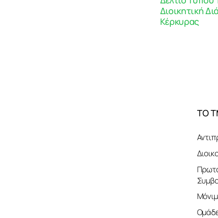
Διοικητική Δ
Κέρκυρας
ΤΟ 
Αντιπ
Διοικ
Πρωτο
Συμβο
Μόνιμ
Ομάδε