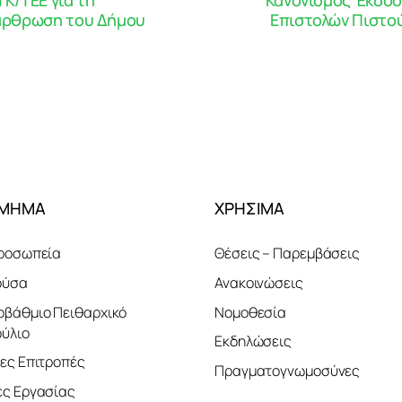
ιάρθρωση του Δήμου
Επιστολών Πιστού
ΤΜΗΜΑ
ΧΡΗΣΙΜΑ
ροσωπεία
Θέσεις – Παρεμβάσεις
ούσα
Ανακοινώσεις
βάθμιο Πειθαρχικό
Νομοθεσία
ύλιο
Εκδηλώσεις
ες Επιτροπές
Πραγματογνωμοσύνες
ς Εργασίας