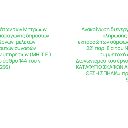
μάτων των Μητρώων
Ανακοίνωση διενέρ
παραγωγής δημοσίων
κλήρωσης 
 έργων, μελετών,
εκπροσώπων σύμφων
λοιπών συναφών
221 παρ. 8 α του Ν
 υπηρεσιών (ΜΗ.Τ.Ε.)
συμμετοχή 
 άρθρο 144 του ν.
Διαγωνισμού του έργ
256).
ΚΑΤΑΦΥΓΙΟ ΣΚΑΦΩΝ 
ΘΕΣΗ ΣΠΗΛΙΑ» π