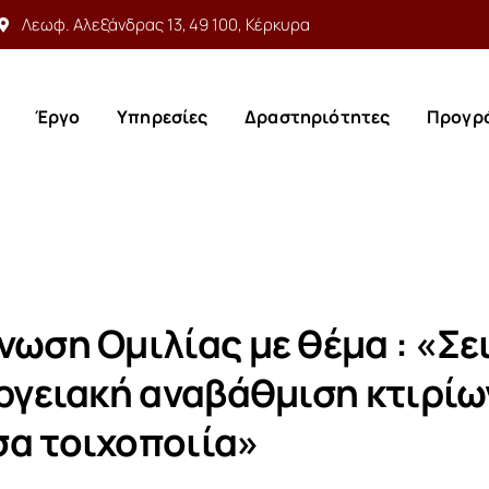
Λεωφ. Αλεξάνδρας 13, 49 100, Κέρκυρα
Έργο
Υπηρεσίες
Δραστηριότητες
Προγρ
Έργο
Υπηρεσίες
Δραστηριότητες
Προγρ
νωση Ομιλίας με θέμα : «Σε
εργειακή αναβάθμιση κτιρίω
α τοιχοποιία»