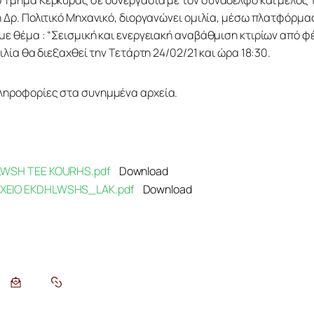
 Τμήμα Κέρκυρας σε συνεργασία με τον συνάδελφο και μέλος 
ή Δρ. Πολιτικό Μηχανικό, διοργανώνει ομιλία, μέσω πλατφόρμας
με θέμα : “Σεισμική και ενεργειακή αναβάθμιση κτιρίων από φ
μιλία θα διεξαχθεί την Τετάρτη 24/02/21 και ώρα 18:30.
ληροφορίες στα συνημμένα αρχεία.
LWSH TEE KOURHS.pdf
Download
EIO EKDHLWSHS_LAK.pdf
Download