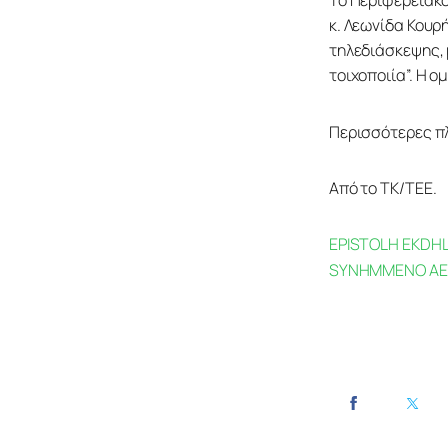
Το Περιφερειακό
κ. Λεωνίδα Κουρ
τηλεδιάσκεψης, 
τοιχοποιία”. Η ο
Περισσότερες π
Από το ΤΚ/ΤΕΕ.
EPISTOLH EKDH
SYNHMMENO AEX