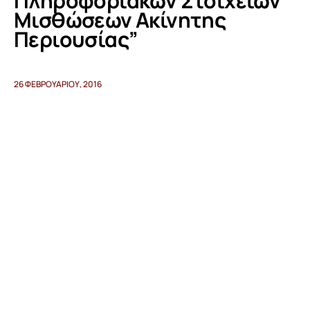
Πληροφοριακών Στοιχείων
Μισθώσεων Ακίνητης
Περιουσίας”
Προγράμματα
Χρήσιμα
26 ΦΕΒΡΟΥΑΡΊΟΥ, 2016
Επικοινωνία