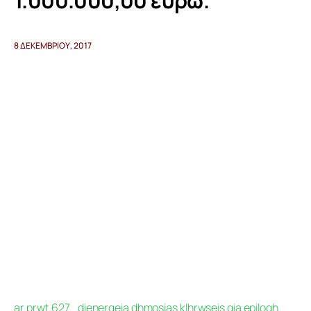
1.000.000,00 ευρώ.
Προγράμματα
8 ΔΕΚΕΜΒΡΊΟΥ, 2017
Χρήσιμα
Επικοινωνία
ar.prwt.627_dienergeia dhmosias klhrwseis gia epilogh