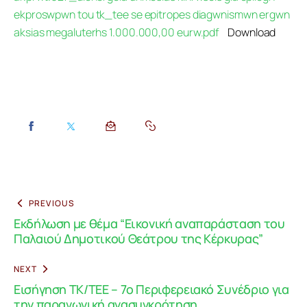
ekproswpwn tou tk_tee se epitropes diagwnismwn ergwn
aksias megaluterhs 1.000.000,00 eurw.pdf
Download
PREVIOUS
Εκδήλωση με θέμα “Εικονική αναπαράσταση του
Παλαιού Δημοτικού Θεάτρου της Κέρκυρας”
NEXT
Εισήγηση ΤΚ/ΤΕΕ – 7o Περιφερειακό Συνέδριο για
την παραγωγική ανασυγκρότηση