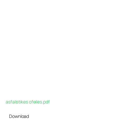
Προγράμματα
Χρήσιμα
Επικοινωνία
asfalistikes ofeiles.pdf
Download