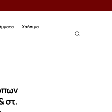
άμματα
Χρήσιμα
άμματα
Χρήσιμα
ώπων
& στ.