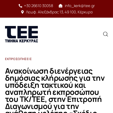
+30 26610 30058
info_kerk@tee.gr
Λεωφ. Αλεξάνδρας 13, 49 100, Κέρκυρα
ΕΚΠΡΟΣΩΠΉΣΕΙΣ
Αρχική
Ανακοίνωση διενέργειας
Δομή
δημόσιας κλήρωσης για την
υπόδειξη τακτικού και
Έργο
αναπληρωτή εκπροσώπου
του ΤΚ/ΤΕΕ, στην Επιτροπή
Υπηρεσίες
Διαγωνισμού για την
Δραστηριότητες