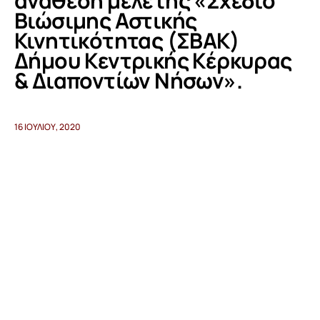
ανάθεση μελέτης «Σχέδιο
Βιώσιμης Αστικής
Κινητικότητας (ΣΒΑΚ)
Προγράμματα
Δήμου Κεντρικής Κέρκυρας
Χρήσιμα
& Διαποντίων Νήσων».
Επικοινωνία
16 ΙΟΥΛΊΟΥ, 2020