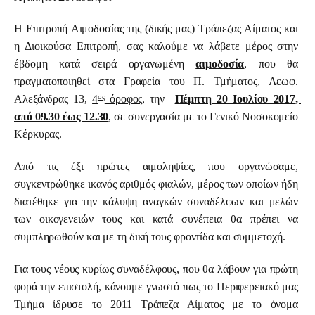
Η Επιτροπή Αιμοδοσίας της (δικής μας) Τράπεζας Αίματος και 
η Διοικούσα Επιτροπή, σας καλούμε να λάβετε μέρος στην 
έβδομη κατά σειρά οργανωμένη 
αιμοδοσία
, που θα 
πραγματοποιηθεί στα Γραφεία του Π. Τμήματος, Λεωφ. 
ος
Αλεξάνδρας 13, 
4
 όροφος
, την  
Πέμπτη 20 Ιουλίου 2017, 
από 09.30 έως 12.30
, σε συνεργασία με το Γενικό Νοσοκομείο 
Κέρκυρας.
Από τις έξι πρώτες αιμοληψίες, που οργανώσαμε, 
συγκεντρώθηκε ικανός αριθμός φιαλών, μέρος των οποίων ήδη 
διατέθηκε για την κάλυψη αναγκών συναδέλφων και μελών 
των οικογενειών τους και κατά συνέπεια θα πρέπει να 
συμπληρωθούν και με τη δική τους φροντίδα και συμμετοχή.
Για τους νέους κυρίως συναδέλφους, που θα λάβουν για πρώτη 
φορά την επιστολή, κάνουμε γνωστό πως το Περιφερειακό μας 
Τμήμα ίδρυσε το 2011 Τράπεζα Αίματος με το όνομα 