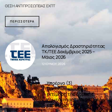
ΘΕΣΗ ΑΝΤΙΠΡΟΣΩΠΕΙΑΣ ΕΧΠΤ
Επικοινωνία
ΠΕΡΙΣΣΟΤΕΡΑ
Απολογισμός Δραστηριότητας
ΤΚ/ΤΕΕ Δεκέμβριος 2025 –
Μάιος 2026
12 ΙΟΥΝΊΟΥ, 2026
Υποέργο (3)
Προσδιορισμός και
εκτίμηση της δομικής
τρωτότητας Παλιάς Πόλης
Κέρκυρας