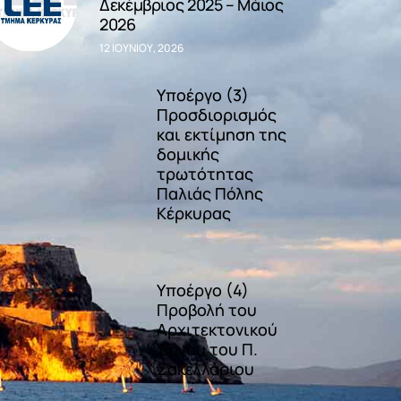
Δεκέμβριος 2025 – Μάιος
2026
12 ΙΟΥΝΊΟΥ, 2026
Υποέργο (3)
Προσδιορισμός
και εκτίμηση της
δομικής
τρωτότητας
Παλιάς Πόλης
Κέρκυρας
Υποέργο (4)
Προβολή του
Αρχιτεκτονικού
Έργου του Π.
Σακελλάριου