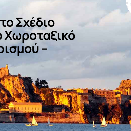
 το Σχέδιο
κό Χωροταξικό
ρισμού –